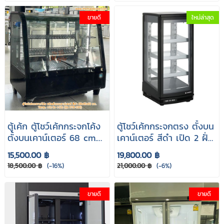
ขายดี
ใหม่ล่าสุด
ตู้เค้ก ตู้โชว์เค้กกระจกโค้ง
ตู้โชว์เค้กกระจกตรง ตั้งบน
ตั้งบนเคาน์เตอร์ 68 cm.
เคาน์เตอร์ สีดำ เปิด 2 ฝั่ง
สีดำ รุ่น DTB-100
Sanden Intercool รุ่น
15,500.00 ฿
19,800.00 ฿
SAG-0905
18,500.00 ฿
(-16%)
21,000.00 ฿
(-6%)
ขายดี
ขายดี