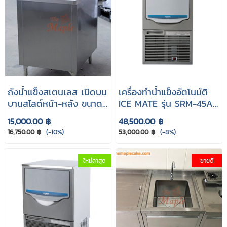
ถังน้ำแข็งสเตนเลส เปิดบน
เครื่องทำน้ำแข็งอัตโนมัติ
บานสไลด์หน้า-หลัง ขนาด
ICE MATE รุ่น SRM-45A
60x75x85 cm.
(Full Cube cap 41kg.)
15,000.00 ฿
48,500.00 ฿
16,750.00 ฿
(-10%)
53,000.00 ฿
(-8%)
ใหม่ล่าสุด
ขายดี