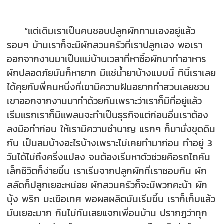
“แต่เดิมเราเป็นคนชอบปลูกผักทานเองอยู่แล้ว
รอบๆ บ้านเราก็จะมีผักสวนครัวที่เราปลูกเอง พอเรา
ออกจากงานมาเป็นแม่บ้านเวลาที่หาซื้อผักมาทำอาหาร
ผักปลอดภัยมันก็หายาก มีแช่น้ำยาบ้างแบบนี้ ทีนี้เราเลย
ได้คุยกับพี่คนหนึ่งที่เขามีความฝันอยากทำสวนเลยชวน
เขาออกจากงานมาทำด้วยกันเพราะว่าเราก็มีที่อยู่แล้ว
เริ่มแรกเราก็มีแพลนจะทำเป็นธุรกิจแต่ก่อนอื่นเราต้อง
ลงมือทำก่อน ให้เรามีความชำนาญ แรกๆ ก็มานั่งขุดดิน
กัน เป็นลมบ้างอะไรบ้างเพราะไม่เคยทำมาก่อน ทำอยู่ 3
วันได้ไม่ถึงครึ่งแปลง จนต้องเริ่มหาตัวช่วยคือรถไถคัน
เล็กชีวิตก็ง่ายขึ้น เราเริ่มจากปลูกผักที่เราชอบกิน ผัก
สลัดก็ปลูกเยอะหน่อย ผักสวนครัวก็จะมีพวกคะน้า ผัก
บุ้ง พริก มะเขือเทศ พอผลผลิตมันเริ่มขึ้น เราก็เก็บแล้ว
มันเยอะมาก กินไม่ทันเลยแจกเพื่อนบ้าน ปรากฏว่าทุก