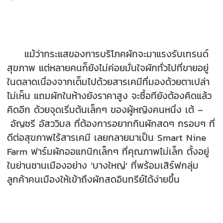
แม้ว่ากระแสของการบริโภคผักจะมาแรงรับเทรนด์
สุขภาพ แต่หลายคนก็ยังไม่ค่อยมั่นใจผักทั่วไปที่ขายอยู่
ในตลาดเนื่องจากเต็มไปด้วยสารเคมีที่มองด้วยตาเปล่า
ไม่เห็น แถมผักในห้างยังราคาสูง จะซื้อทียังต้องคิดแล้ว
คิดอีก ด้วยจุดเริ่มต้นเล็กๆ ของผู้หญิงคนหนึ่ง เต้ –
อัญชรี อัสววิมล ที่ต้องการอยากกินผักสดๆ กรอบๆ ที่
ดีต่อสุขภาพไร้สารเคมี เลยกลายมาเป็น Smart Nine
Farm ฟาร์มผักออแกนิกเล็กๆ ที่คุณภาพไม่เล็ก ตั้งอยู่
ในย่านชานเมืองอย่าง ‘บางใหญ่’ ที่พร้อมเสิร์ฟกลุ่ม
ลูกค้าคนเมืองให้เข้าถึงผักสดอินทรีย์ได้ง่ายขึ้น