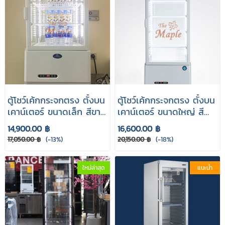
ตู้โชว์เค้กกระจกตรง ตั้งบน
ตู้โชว์เค้กกระจกตรง ตั้งบน
เคาน์เตอร์ ขนาดเล็ก สีขาว
เคาน์เตอร์ ขนาดใหญ่ สี
Sanden Intercool รุ่น
ขาว AC-98
14,900.00 ฿
16,600.00 ฿
SAG-0585C
17,050.00 ฿
(-13%)
20,150.00 ฿
(-18%)
ใหม่ล่าสุด
แนะนำ