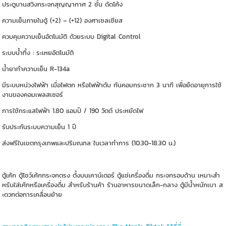
ประตูบานสวิงกระจกสุญญากาศ 2 ชั้น ดัดโค้ง
ความเย็นภายในตู้ (+2) – (+12) องศาเซลเซียส
ควบคุมความเย็นอัตโนมัติ ด้วยระบบ Digital Control
ระบบน้ำทิ้ง : ระเหยอัตโนมัติ
น้ำยาทำความเย็น R-134a
มีระบบหน่วงไฟฟ้า เมื่อไฟตก หรือไฟฟ้าดับ กันคอมกระชาก 3 นาที เพื่อยืดอายุการใช้
งานของคอมเพลสเซอร์
การใช้กระแสไฟฟ้า 1.80 แอมป์ / 190 วัตต์ ประหยัดไฟ
รับประกันระบบความเย็น 1 ปี
ส่งฟรีในเขตกรุงเทพและปริมณฑล ในเวลาทำการ (10.30-18.30 น.)
ตู้เค้ก ตู้โชว์เค้กกระจกตรง ตั้งบนเคาน์เตอร์ ตู้แช่เครื่องดื่ม กระจกรอบด้าน เหมาะสำ
หรับใส่เค้กหรือเครื่องดื่ม สำหรับร้านค้า ร้านอาหารขนาดเล็ก-กลาง ตู้มีน้ำหนักเบา ส
ะดวกต่อการเคลื่อนย้าย