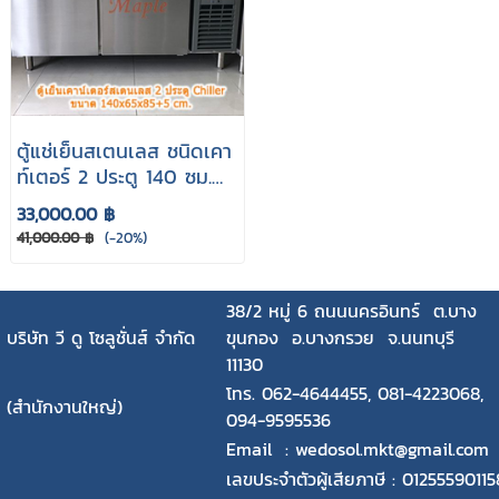
ตู้แช่เย็นสเตนเลส ชนิดเคา
ท์เตอร์ 2 ประตู 140 ซม.
รุ่น CPC2-1400CL-BR
33,000.00 ฿
41,000.00 ฿
(-20%)
38/2 หมู่ 6 ถนนนครอินทร์ ต.บาง
บริษัท วี ดู โซลูชั่นส์ จำกัด
ขุนกอง อ.บางกรวย จ.นนทบุรี
11130
โทร. 062-4644455, 081-4223068,
(สำนักงานใหญ่)
094-9595536
Email : wedosol.mkt@gmail.com
เลขประจำตัวผู้เสียภาษี : 0125559011