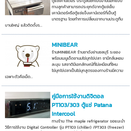
ตู้แช่เคาน์เตอร์ ประตูลิ้นชักเป็นงานนอกแบบ
ทางลูกค้าสามารถประยุกต์จากตู้แช่เย็น
เคาน์เตอร์หรือตู้แช่แข็งเคาน์เตอร์ที่เป็นตู้
มาตรฐาน โดยทำการเปลี่ยนจากบานประตูทึบ
บานใหญ่ แล้วติดตั้งร...
MINIBEAR
ร้านMINIBEAR ร้านชาดังย่านชลบุรี ระยอง
พร้อมเมนูเด็ดชานมไข่มุกไข่ปลา ชามีกลิ่นหอม
ละมุน รสชาติมีเอกลักษณ์ที่ไม่เหมือนที่ไหน
ไข่มุกไข่ปลาเป็นไข่มุกสูตรของทางร้านมีความ
เฉพาะตัวคือเม็ด...
คู่มือการใช้งานดิจิตอล
PT103/303 ตู้แช่ Patana
Intercool
ทางร้าน The maple refrigerator ขอแนะนำ
วิธีการใช้งาน Digital Controller รุ่น PT103 (chiller) /PT303 (freezer)