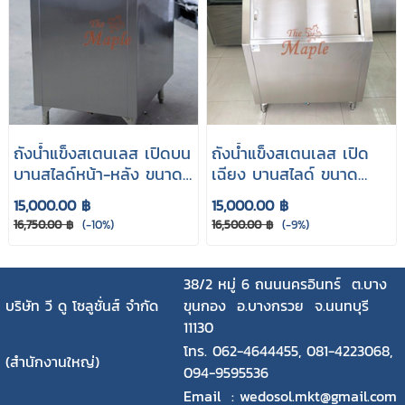
ถังน้ำแข็งสเตนเลส เปิดบน
ถังน้ำแข็งสเตนเลส เปิด
บานสไลด์หน้า-หลัง ขนาด
เฉียง บานสไลด์ ขนาด
60x75x85 cm.
60x60x80 cm.
15,000.00 ฿
15,000.00 ฿
16,750.00 ฿
(-10%)
16,500.00 ฿
(-9%)
38/2 หมู่ 6 ถนนนครอินทร์ ต.บาง
บริษัท วี ดู โซลูชั่นส์ จำกัด
ขุนกอง อ.บางกรวย จ.นนทบุรี
11130
โทร. 062-4644455, 081-4223068,
(สำนักงานใหญ่)
094-9595536
Email : wedosol.mkt@gmail.com