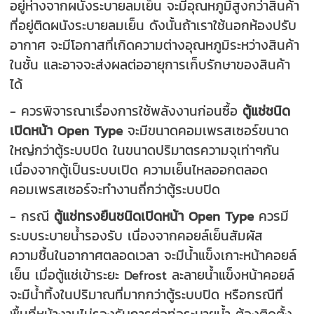
อยู่ห่างจากผนังระบายลมเย็น จะมีอุณหภูมิสูงกว่าสินค้า
ที่อยู่ติดผนังระบายลมเย็น ดังนั้นถ้าเราใช้นอกห้องปรับ
อากาศ จะมีโอกาสที่เกิดความต่างอุณหภูมิระหว่างสินค้า
ในชั้น และอาจจะส่งผลต่ออายุการเก็บรักษาของสินค้า
ได้
- ควรพิจารณาเรื่องการใช้พลังงานก่อนซื้อ
ตู้แช่ชนิด
เปิดหน้า Open Type
จะมีขนาดคอมเพรสเซอร์ขนาด
ใหญ่กว่าตู้ระบบปิด ในขนาดปริมาตรความจุเท่าๆกัน
เนื่องจากตู้เป็นระบบเปิด ความเย็นไหลออกตลอด
คอมเพรสเซอร์จะทำงานถี่กว่าตู้ระบบปิด
- กรณี
ตู้แช่ทรงยืนชนิดเปิดหน้า Open Type
ควรมี
ระบบระบายน้ำรองรับ เนื่องจากคอยล์เย็นสัมผัส
ความชื้นในอากาศตลอดเวลา จะมีน้ำแข็งเกาะหน้าคอยล์
เย็น เมื่อตู้แช่เข้าระยะ Defrost ละลายน้ำแข็งหน้าคอยล์
จะมีน้ำทิ้งในปริมาณที่มากกว่าตู้ระบบปิด หรือกรณีที่
พื้นที่หน้างานไม่รองรับการต่อท่อระบายน้ำ ต้องติดตั้ง